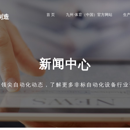
首 页
九州·体育（中国）官方网站
生
制造
心
中
闻
新
注领尖自动化动态，了解更多非标自动化设备行业