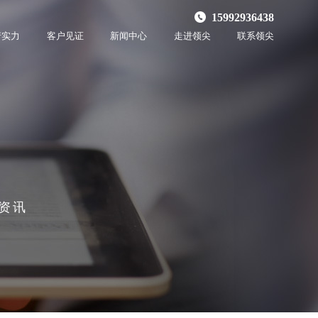
15992936438
产实力
客户见证
新闻中心
走进领尖
联系领尖
资讯