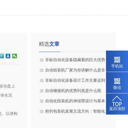
精选
文章
非标自动化设备隐藏着的巨大优势
手机站
手机站
和特点
自动组装机厂家为你讲解什么是非
标自动化设备
非标自动化设备设计工作主要达到
体振动盘上
微信
微信
的目的是什么
自动铆接机的优势到底是什么呢
一体化完
自动化组装机的伸缩臂设计与基本
返回顶部
返回顶部
要求
粉剂包装机发展主流方向：智能化
息。以便检
自动化