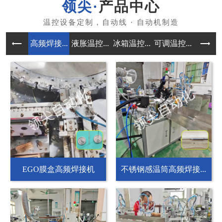
产品中心
高频焊接...
液胀温控...
冰箱温控...
可调温控...
自动组装
EGO膜盒高频焊接机
不锈钢感温筒高频焊接...