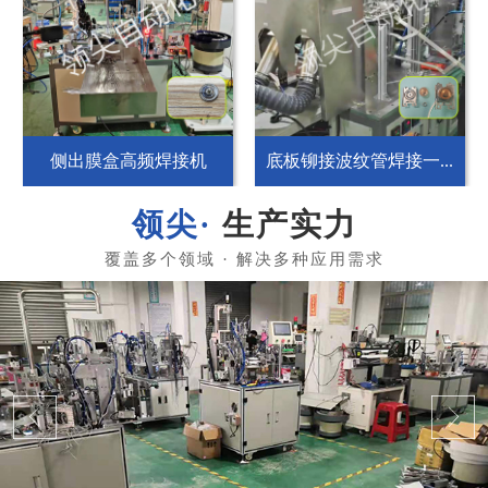
侧出膜盒高频焊接机
底板铆接波纹管焊接一...
生产实力