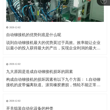
2020-12-02
自动铆接机的优势到底是什么呢
说到自动铆接机最大的优势莫过于高效。效率能让企业
以最小的投入获得最大的产出，实现企业利润的最大
化。所以能帮助企业提高生产效率是自动铆接机最大的
优势。 也可以用最简答的办法逐个穿接逐个压铆但是没
有工作效率。并且逐个人工铆接也不可能保证产品的一
2020-12-02
致性。所以企业必然会选择可以实现自动穿接自动铆接
九大原因是造成自动铆接机损坏的因素
的自动压
构成自动铆接机的损坏因素有以下九个方面： 1.自动铆
接机的皮带偏离轨道。滚筒橡胶磨损，惰轮不能正常工
作，这会影响皮带偏移。在全自动铆接机中，皮带偏移
高点非常牢固，长工作辊只是磨损和变薄直到断裂。现
在，在排出之前，皮带部分中的惰轮有一定的磨损。 2.
2020-12-02
自动铆接机的皮带返回部分固定在骨灰上
开关组装自动化设备的种类