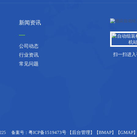
新闻资讯
公司动态
扫一扫进入
行业资讯
常见问题
粤ICP备1519473号
后台管理
BMAP
GMAP
ht 225 备案号：
【
】【
】【