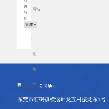
后
页
网站
转
到
-
>
高
频
焊
公司地址
东莞市石碣镇横滘畔龙五村振龙东1号
接