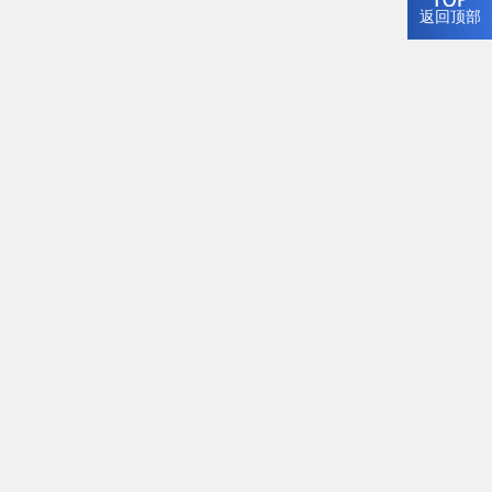
返回顶部
返回顶部