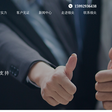
15992936438
产实力
客户见证
新闻中心
走进领尖
联系领尖
支持