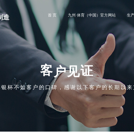
首 页
九州·体育（中国）官方网站
生
制造
客
户
见
证
杯银杯不如客户的口碑，感谢以下客户的长期以来