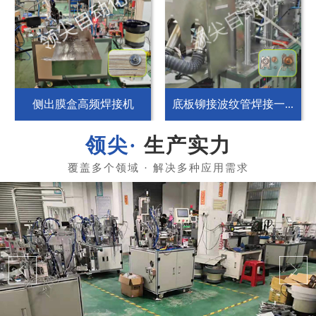
侧出膜盒高频焊接机
底板铆接波纹管焊接一...
生产实力