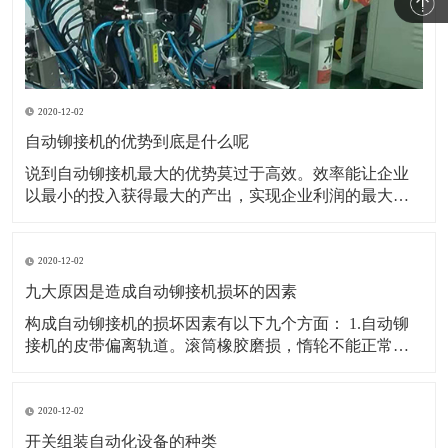
2020-12-02
自动铆接机的优势到底是什么呢
说到自动铆接机最大的优势莫过于高效。效率能让企业
以最小的投入获得最大的产出，实现企业利润的最大
化。所以能帮助企业提高生产效率是自动铆接机最大的
优势。 也可以用最简答的办法逐个穿接逐个压铆但是没
有工作效率。并且逐个人工铆接也不可能保证产品的一
2020-12-02
致性。所以企业必然会选择可以实现自动穿接自动铆接
九大原因是造成自动铆接机损坏的因素
的自动压
构成自动铆接机的损坏因素有以下九个方面： 1.自动铆
接机的皮带偏离轨道。滚筒橡胶磨损，惰轮不能正常工
作，这会影响皮带偏移。在全自动铆接机中，皮带偏移
高点非常牢固，长工作辊只是磨损和变薄直到断裂。现
在，在排出之前，皮带部分中的惰轮有一定的磨损。 2.
2020-12-02
自动铆接机的皮带返回部分固定在骨灰上
开关组装自动化设备的种类