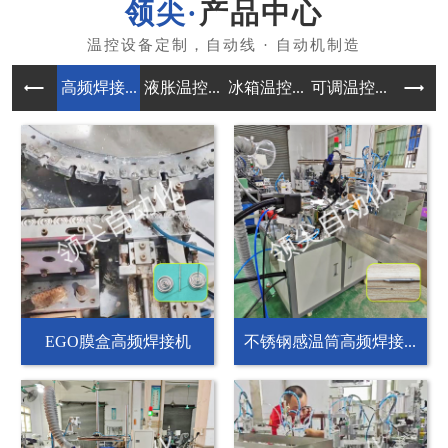
产品中心
高频焊接...
液胀温控...
冰箱温控...
可调温控...
自动组装
EGO膜盒高频焊接机
不锈钢感温筒高频焊接...