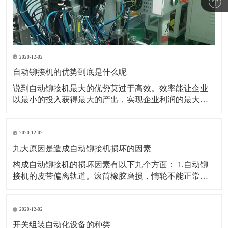
2020-12-02
自动铆接机的优势到底是什么呢
说到自动铆接机最大的优势莫过于高效。效率能让企业
以最小的投入获得最大的产出，实现企业利润的最大
化。所以能帮助企业提高生产效率是自动铆接机最大的
优势。 也可以用最简答的办法逐个穿接逐个压铆但是没
有工作效率。并且逐个人工铆接也不可能保证产品的一
2020-12-02
致性。所以企业必然会选择可以实现自动穿接自动铆接
九大原因是造成自动铆接机损坏的因素
的自动压
构成自动铆接机的损坏因素有以下九个方面： 1.自动铆
接机的皮带偏离轨道。滚筒橡胶磨损，惰轮不能正常工
作，这会影响皮带偏移。在全自动铆接机中，皮带偏移
高点非常牢固，长工作辊只是磨损和变薄直到断裂。现
在，在排出之前，皮带部分中的惰轮有一定的磨损。 2.
2020-12-02
自动铆接机的皮带返回部分固定在骨灰上
开关组装自动化设备的种类