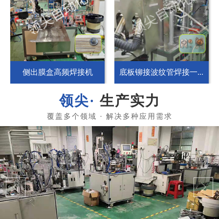
侧出膜盒高频焊接机
底板铆接波纹管焊接一...
生产实力