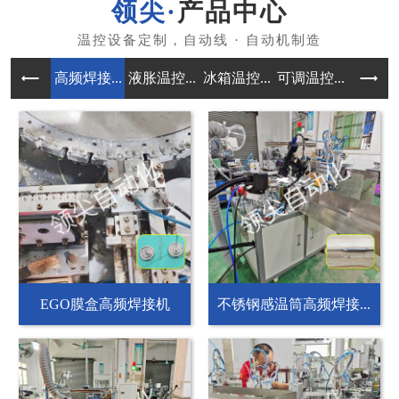
产品中心
高频焊接...
液胀温控...
冰箱温控...
可调温控...
自动组装
EGO膜盒高频焊接机
不锈钢感温筒高频焊接...