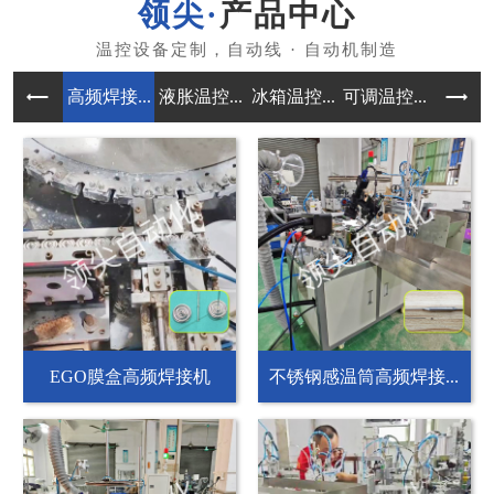
产品中心
高频焊接...
液胀温控...
冰箱温控...
可调温控...
自动组装
EGO膜盒高频焊接机
不锈钢感温筒高频焊接...