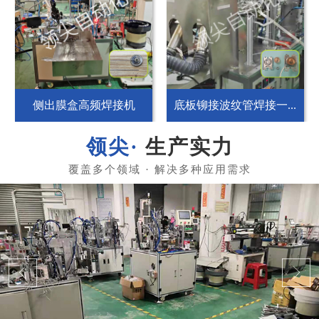
侧出膜盒高频焊接机
底板铆接波纹管焊接一...
生产实力