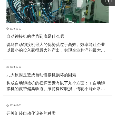
2020-12-02
自动铆接机的优势到底是什么呢
说到自动铆接机最大的优势莫过于高效。效率能让企业
以最小的投入获得最大的产出，实现企业利润的最大
化。所以能帮助企业提高生产效率是自动铆接机最大的
优势。 也可以用最简答的办法逐个穿接逐个压铆但是没
有工作效率。并且逐个人工铆接也不可能保证产品的一
2020-12-02
致性。所以企业必然会选择可以实现自动穿接自动铆接
九大原因是造成自动铆接机损坏的因素
的自动压
构成自动铆接机的损坏因素有以下九个方面： 1.自动铆
接机的皮带偏离轨道。滚筒橡胶磨损，惰轮不能正常工
作，这会影响皮带偏移。在全自动铆接机中，皮带偏移
高点非常牢固，长工作辊只是磨损和变薄直到断裂。现
在，在排出之前，皮带部分中的惰轮有一定的磨损。 2.
2020-12-02
自动铆接机的皮带返回部分固定在骨灰上
开关组装自动化设备的种类