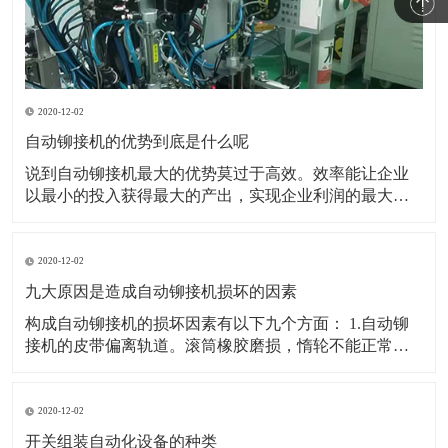
2020-12-02
自动铆接机的优势到底是什么呢
说到自动铆接机最大的优势莫过于高效。效率能让企业
以最小的投入获得最大的产出，实现企业利润的最大
化。所以能帮助企业提高生产效率是自动铆接机最大的
优势。 也可以用最简答的办法逐个穿接逐个压铆但是没
有工作效率。并且逐个人工铆接也不可能保证产品的一
2020-12-02
致性。所以企业必然会选择可以实现自动穿接自动铆接
九大原因是造成自动铆接机损坏的因素
的自动压
构成自动铆接机的损坏因素有以下九个方面： 1.自动铆
接机的皮带偏离轨道。滚筒橡胶磨损，惰轮不能正常工
作，这会影响皮带偏移。在全自动铆接机中，皮带偏移
高点非常牢固，长工作辊只是磨损和变薄直到断裂。现
在，在排出之前，皮带部分中的惰轮有一定的磨损。 2.
2020-12-02
自动铆接机的皮带返回部分固定在骨灰上
开关组装自动化设备的种类