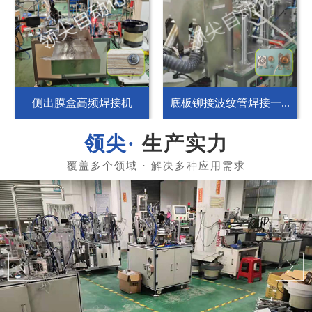
侧出膜盒高频焊接机
底板铆接波纹管焊接一...
生产实力