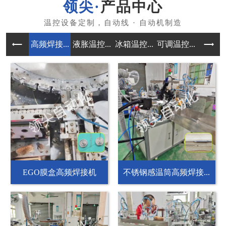
产品中心
高频焊接...
液胀温控...
冰箱温控...
可调温控...
自动组装
EGO膜盒高频焊接机
不锈钢感温筒高频焊接...