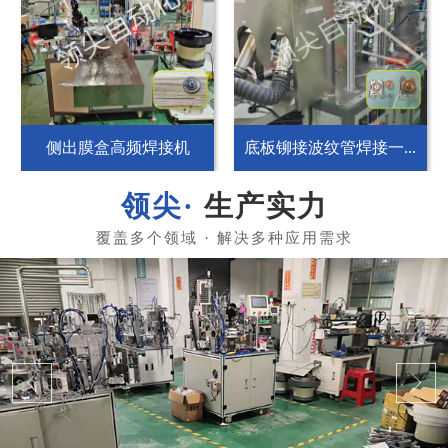
侧出膜盒高频焊接机
底板铆接波纹管焊接一...
生产实力