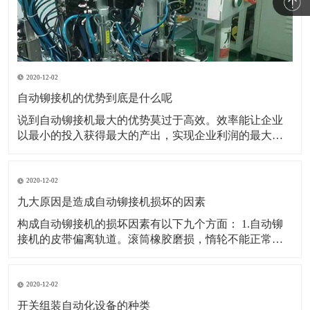
2020-12-02
自动铆接机的优势到底是什么呢
说到自动铆接机最大的优势莫过于高效。效率能让企业
以最小的投入获得最大的产出，实现企业利润的最大
化。所以能帮助企业提高生产效率是自动铆接机最大的
优势。 也可以用最简答的办法逐个穿接逐个压铆但是没
有工作效率。并且逐个人工铆接也不可能保证产品的一
2020-12-02
致性。所以企业必然会选择可以实现自动穿接自动铆接
九大原因是造成自动铆接机损坏的因素
的自动压
构成自动铆接机的损坏因素有以下九个方面： 1.自动铆
接机的皮带偏离轨道。滚筒橡胶磨损，惰轮不能正常工
作，这会影响皮带偏移。在全自动铆接机中，皮带偏移
高点非常牢固，长工作辊只是磨损和变薄直到断裂。现
在，在排出之前，皮带部分中的惰轮有一定的磨损。 2.
2020-12-02
自动铆接机的皮带返回部分固定在骨灰上
开关组装自动化设备的种类