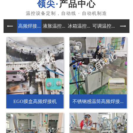
产品中心
高频焊接...
液胀温控...
冰箱温控...
可调温控...
自动组装
EGO膜盒高频焊接机
不锈钢感温筒高频焊接...